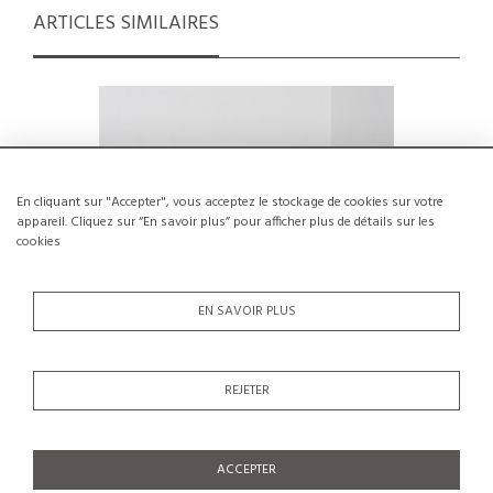
ARTICLES SIMILAIRES
En cliquant sur "Accepter", vous acceptez le stockage de cookies sur votre
appareil. Cliquez sur “En savoir plus” pour afficher plus de détails sur les
cookies
EN SAVOIR PLUS
REJETER
Suite de quatre chaises Maison Regain,
Collier Ar
circa 1970
€600
SOLDÉ €450
ACCEPTER