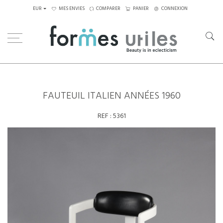
EUR
MES ENVIES
COMPARER
PANIER
CONNEXION
Home
Assises
Fauteuils
Fauteuil Italien années 1960
FAUTEUIL ITALIEN ANNÉES 1960
REF :
5361