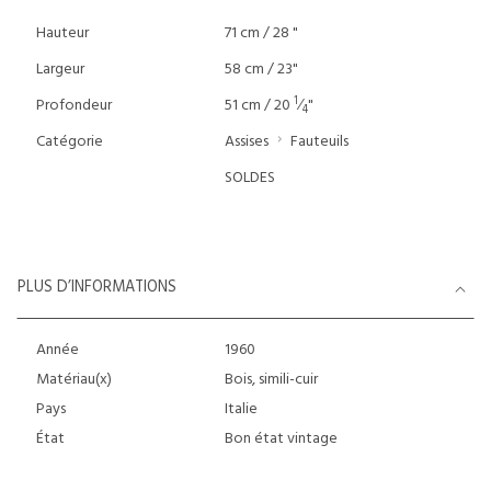
Hauteur
71 cm / 28 "
Largeur
58 cm / 23"
1
Profondeur
51 cm / 20
⁄
"
4
Catégorie
Assises
Fauteuils
SOLDES
PLUS D’INFORMATIONS
Année
1960
Matériau(x)
Bois, simili-cuir
Pays
Italie
État
Bon état vintage