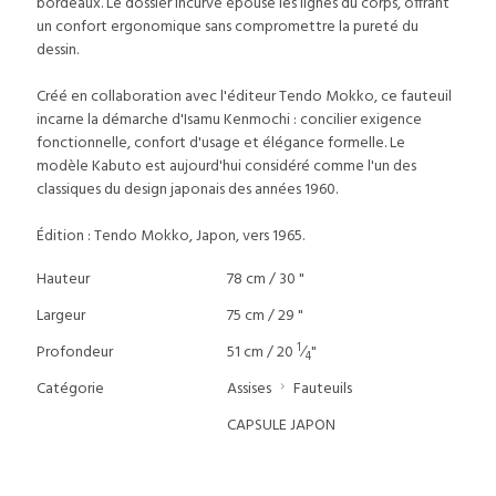
bordeaux. Le dossier incurvé épouse les lignes du corps, offrant
un confort ergonomique sans compromettre la pureté du
dessin.
Créé en collaboration avec l'éditeur Tendo Mokko, ce fauteuil
incarne la démarche d'Isamu Kenmochi : concilier exigence
fonctionnelle, confort d'usage et élégance formelle. Le
modèle Kabuto est aujourd'hui considéré comme l'un des
classiques du design japonais des années 1960.
Édition : Tendo Mokko, Japon, vers 1965.
Hauteur
78 cm / 30 "
Largeur
75 cm / 29 "
1
Profondeur
51 cm / 20
⁄
"
4
Catégorie
Assises
Fauteuils
CAPSULE JAPON