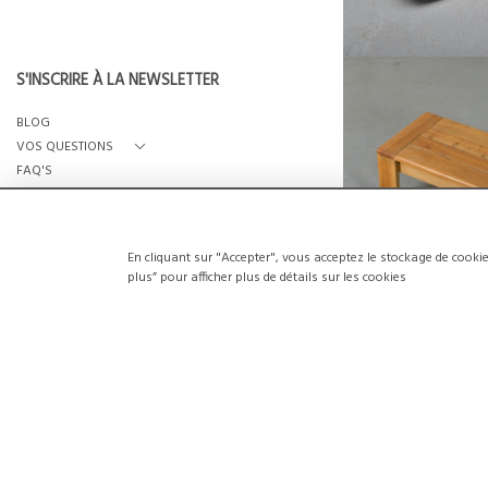
S'INSCRIRE À LA NEWSLETTER
BLOG
TABLE BASSE EN ORM
ARCS 18
VOS QUESTIONS
€500
FAQ'S
HAUTEUR :
QUI SOMMES-NOUS?
LARGEUR :
NOUS CONTACTER
REF :
27
En cliquant sur "Accepter", vous acceptez le stockage de cookie
plus” pour afficher plus de détails sur les cookies
© 2026
CRÉATION DU SITE: SEEK UNIQUE
TABLE BASSE EN PI
ARCS 18
€500
HAUTEUR :
LARGEUR :