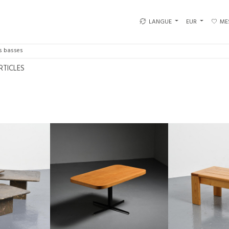
LANGUE
EUR
ME
s basses
RTICLES
TABLE MONTE ET BAISSE POUR LES
TABLE BASSE EN PI
LES GIGOGNES «
ARCS, PAR CHARLOTTE PERRIAND
19
, CIRCA 1970
CIRCA 1975
CHARLOTTE
CHARLOTTE PERRIAND
€5
€1,900
43 CM
HAUTEUR 
58 CM
HAUTEUR :
75 CM
LARGEUR 
LARGEUR :
113 CM
53
REF :
REF :
8134