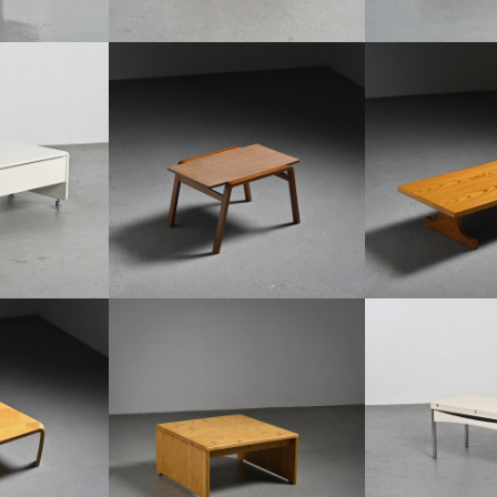
TABLE D'APPOINT PAR ISAMU
TABLE FUMI PAR 
"SPRINGTIME"
KENMOCHI, TENDO MOKKO, JAPON
JAPON DES
USO, 1965
1960
ISAMU K
 €600
ISAMU KENMOCHI
€2,
€1,100
42 CM
HAUTEUR 
04 CM
HAUTEUR :
42 CM
LARGEUR 
LARGEUR :
75 CM
57
REF :
REF :
7065
KU PAR SABURO
TABLE MODULABL
TABLE BASSE LES ARCS 1800, FRANCE,
 MOKKO JAPON
ANDRÉ MOTTE, ATE
CIRCA 1970
NUI
JOSEPH-AN
€600
0
€950
SOL
HAUTEUR :
40 CM
3.5 CM
HAUTEUR 
LARGEUR :
80 CM
76 CM
LARGEUR 
REF :
6729
99
REF :