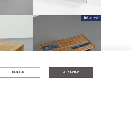
Réservé
TABLE BASSE À CARREAUX DE
RCS 1800, FRANCE,
CÉRAMIQUE BLEUS PAR ROBERT ET
 1970
JEAN CLOUTIER
00
ROBERT ET JEAN CLOUTIER
 :
37 CM
HAUTEUR :
41 CM
 :
77 CM
LARGEUR :
100 CM
5632
REF :
5380
REJETER
ACCEPTER
Vendu
Vendu
R SABURO INUI
TABLE BASSE EN PIN FORME LIBRE PAR
KKO, JAPON 1960
CHARLOTTE PERRIAND, CIRCA 1956
 INUI
CHARLOTTE PERRIAND
:
40 CM
HAUTEUR :
37 CM
:
65 CM
LARGEUR :
116 CM