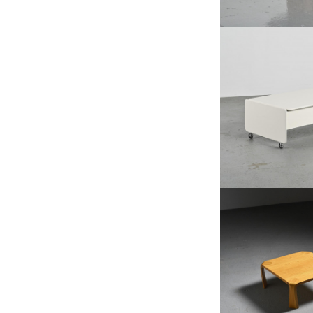
TABLE BAR MODÈLE 
PAR MARCO ZAN
€800
SOLDÉ
HAUTEUR :
LARGEUR :
1
REF :
60
TABLE CARRÉE ZATA
INUI POUR TENDO
SABURO I
€1,10
HAUTEUR :
3
LARGEUR :
REF :
70