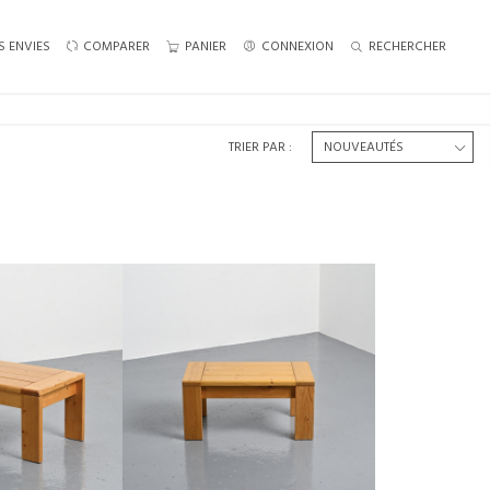
S ENVIES
COMPARER
PANIER
CONNEXION
RECHERCHER
TRIER PAR :
N LES ARCS, CIRCA
TABLE BASSE EN PIN LES ARCS, CIRCA
70
1970
 PERRIAND
€500
00
HAUTEUR :
38 CM
:
38 CM
LARGEUR :
80 CM
:
80 CM
REF :
8210
8097