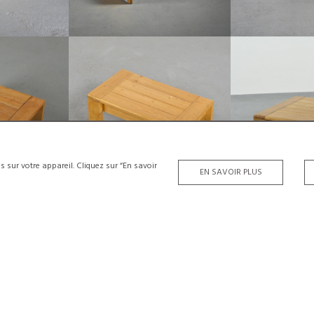
E MASSIF, LES
TABLE BASSE LES ARCS 1800, UNE
TABLE BASSE LES A
00.
SÉLECTION CHARLOTTE PERRIAND.
CIRCA
€600
€6
38 CM
HAUTEUR :
38 CM
HAUTEUR
80 CM
LARGEUR :
80 CM
LARGEUR
50
REF :
5961
REF :
s sur votre appareil. Cliquez sur “En savoir
EN SAVOIR PLUS
Vendu
N MASSIF, LES
TABLE BASSE PAR HANS J. WEGNER,
TABLE BASSE PA
00.
GETAMA, DANEMARK, CIRCA 1960
ÉDITION TENDO MO
HANS J. WEGNER
SABURO
HAUTEUR :
25 CM
HAUTEUR 
38 CM
LARGEUR :
91 CM
LARGEUR 
80 CM