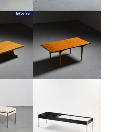
Réservé
ISAMU KENMOCHI,
TABLE BASSE PAR DAISAKU CHO
IGN 1961
ÉDITION TENDO MOKKO, JAPON 1970
ENMOCHI
JUNZO SAKAKURA
900
€1,800
:
30 CM
HAUTEUR :
47 CM
:
120 CM
LARGEUR :
120 CM
7064
REF :
7076
E PAR JOSEPH-
TABLE BASSE À PIÉTEMENT
LIERS JER, 1960
TUBULAIRE, CIRCA 1970
DRÉ MOTTE
JOSEPH-ANDRÉ MOTTE
DÉ €450
€1,100
SOLDÉ €850
:
70 CM
HAUTEUR :
32 CM
:
142 CM
LARGEUR :
140 CM
6595
REF :
5382