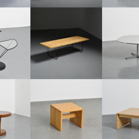
TABLE BASSE PAR
 EN VERRE ET
TABLE BASSE CM 191 PAR PIERRE
FRITZ HANSEN
IE, CIRCA 1980
PAULIN, THONET 1959
ARNE J
€1,500
€4
70 CM
HAUTEUR :
38 CM
HAUTEUR 
46 CM
LARGEUR :
140 CM
LARGEUR 
07
REF :
7989
REF :
TABLE D'APPOINT EN PIN MASSIF, LES
TABLE BASSE EN 
ULAIRE, ART
ARCS, FRANCE, CIRCA 1970
ARCS 
 1960
€450
€6
HAUTEUR :
43 CM
HAUTEUR 
45 CM
LARGEUR :
43 CM
LARGEUR 
32
REF :
7770
REF :