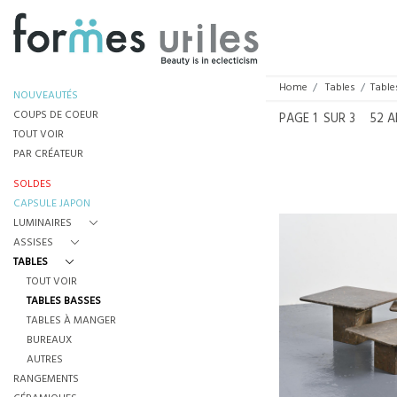
Home
Tables
Table
NOUVEAUTÉS
COUPS DE COEUR
PAGE
1
SUR 3
52 A
TOUT VOIR
PAR CRÉATEUR
SOLDES
CAPSULE JAPON
LUMINAIRES
ASSISES
TABLES
SUITE DE TROIS TAB
TOUT VOIR
FOSSILE », SUISSE
TABLES BASSES
€950
TABLES À MANGER
HAUTEUR :
BUREAUX
LARGEUR :
AUTRES
REF :
81
RANGEMENTS