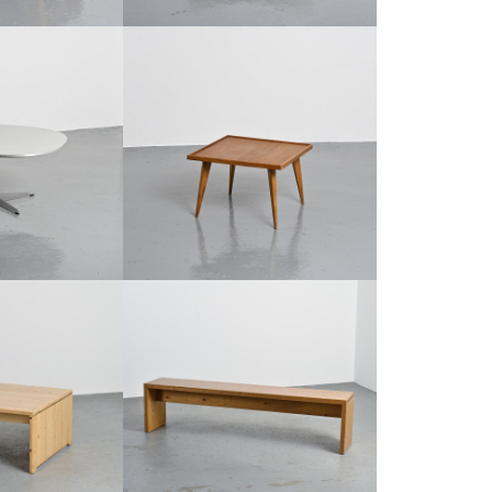
 ARNE JACOBSEN,
TABLE BASSE AUX PIEDS FUSELÉS,
, VERS 1970
FRANCE, VERS 1955
ACOBSEN
€350
50
HAUTEUR :
42 CM
:
47 CM
LARGEUR :
62 CM
:
100 CM
REF :
7930
7905
PIN MASSIF, LES
GRAND BANC EN PIN MASSIF,
1800.
FRANCE, CIRCA 1970
00
€600
:
40 CM
HAUTEUR :
45 CM
:
78 CM
LARGEUR :
183 CM
7769
REF :
7771