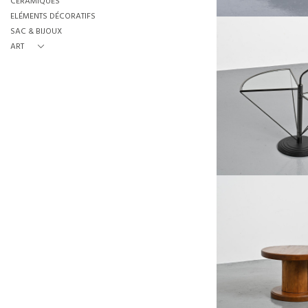
CÉRAMIQUES
ELÉMENTS DÉCORATIFS
SAC & BIJOUX
ART
TABLE BASSE DARDO
MÉTAL PAR OMA, ITAL
€450
HAUTEUR :
LARGEUR :
REF :
79
TABLE BASSE CIRC
POPULAIRE
€350
HAUTEUR :
REF :
79