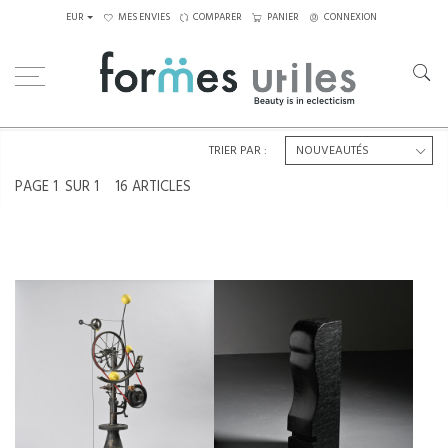
EUR
MES ENVIES
COMPARER
PANIER
CONNEXION
Home
Art
Sculptures
TRIER PAR :
PAGE
1
SUR 1
16 ARTICLES
SCULPTURE ABSTRAITE EN
SCULPTURE CINÉTIQUE EN
DIABASE PAR ROBERT
MÉTAL, SUISSE, CIRCA 1996
NEUHAUSER, SUISSE, CIRCA 1985
€950
€1,800