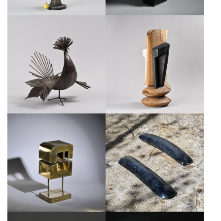
SCULPTURE ABSTRAITE PAR
SCULPTURE COQ PAR MICHEL
ALEX HERZOG, ZURICH, SUISSE,
ANASSE, FRANCE CIRCA 1960
CIRCA 1970
€1,200
€1,000
SCULPTURE EN DIABASE NOIR
SCULPTURE EN LAITON PAR LYSE
PAR ROBERT NEUHAUSER, SUISSE
OUDOIRE, FRANCE, ANNÉES 1970
CIRCA 1985
€1,600
€1,900