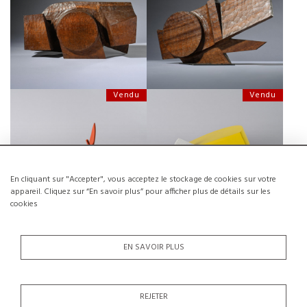
SCULPTURE EN BOIS PAR KOU
SCULPTURE SIGNÉE
WAKABAYASHI, JAPON, CIRCA
WAKABAYASHI, JAPON, 1971
1970
Vendu
Vendu
SCULPTURE ABSTRAITE PAR
SCULPTURE PAR PAOLO
PAOLO SCHIAVOCAMPO, CIRCA
SCHIAVOCAMPO, ITALIE 1970
1970
En cliquant sur "Accepter", vous acceptez le stockage de cookies sur votre
appareil. Cliquez sur “En savoir plus” pour afficher plus de détails sur les
cookies
Vendu
Vendu
EN SAVOIR PLUS
SUITE DE 4 CACTUS À LA GOUGE
BAS-RELIEF PAR ROBERT
PAR ROBERT ET TRIX
REJETER
LIENHARD, SUISSE, CIRCA 1970
HAUSSMANN, VERS 1970