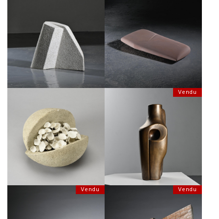
SCULPTURE EN BÉTON
SCULPTURE ORGANIQUE EN
CELLULAIRE PAR ROBERT
GRÈS ROSE PAR ROBERT
NEUHAUSER, SUISSE ANNÉES
NEUHAUSER, SUISSE ANNÉES
1980
1980
€1,200
€1,400
Vendu
SCULPTURE EN PIERRE ET BISCUIT
SCULPTURE EN BRONZE PAR
DE PORCELAINE, FRANCE
ROBERT NEUHAUSER, SUISSE
€650
SOLDÉ €300
ANNÉES 1980
Vendu
Vendu