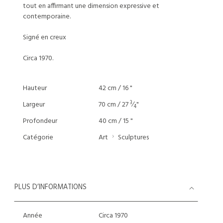
tout en affirmant une dimension expressive et
contemporaine.
Signé en creux
Circa 1970.
Hauteur
42 cm / 16 "
3
Largeur
70 cm / 27
⁄
"
4
Profondeur
40 cm / 15 "
Catégorie
Art
Sculptures
PLUS D’INFORMATIONS
Année
Circa 1970