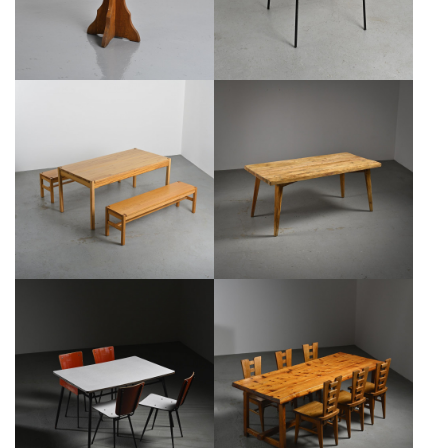
€700
ENSEMBLE TABLE ET DEUX
TABLE DE SALLE À MANGER PAR
BANCS EN PIN MASSIF, FRANCE
CHRISTIAN DURUPT, VERS 1970
CIRCA 1980
€1,600
€900
ENSEMBLE TABLE ET CHAISES DE
TABLE EN PIN MASSIF PAR
CUISINE ANDRÉ SORNAY, LYON
CHRISTIAN DURUPT, ANNÉES
1955
1970
€2,500
€1,500