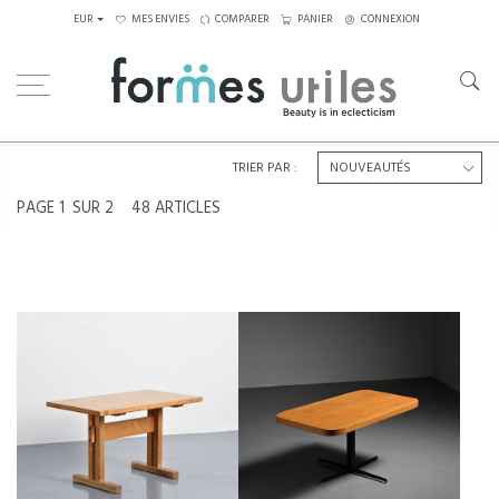
EUR
MES ENVIES
COMPARER
PANIER
CONNEXION
Home
Tables
Tables à manger
TRIER PAR :
PAGE
1
SUR 2
48 ARTICLES
TABLE MONTE ET BAISSE POUR
TABLE EN PIN MASSIF, LES ARCS,
LES ARCS, PAR CHARLOTTE
FRANCE.
PERRIAND CIRCA 1975
€1,100
€1,900