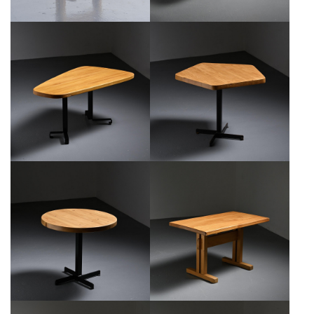
TABLE FORME LIBRE, CHARLOTTE
TABLE PENTAGONALE DES
PERRIAND POUR LES ARCS,
ARCS, CHARLOTTE PERRIAND
CIRCA 1986
CIRCA 1973
€6,500
€2,500
TABLE HÔTEL DES TROIS ARCS
TABLE DE MONTAGNE EN ORME
PAR CHARLOTTE PERRIAND,
MASSIF LES ARCS
1967-1968
€1,300
€3,000