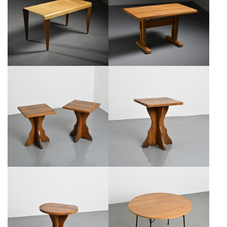
TABLE PAR MARCEL BREUER,
TABLE EN ORME MASSIF, LES
EDITION ISOKON VERS 1936
ARCS, FRANCE.
PRIX SUR DEMANDE €
€1,100
PAIRE DE TABLES D'APPOINT EN
TABLE EN PIN MASSIF,
PIN MASSIF, ALPES FRANÇAISES,
PIÈTEMENT EN CROIX SCULPTÉ,
VERS 1970
ALPES FRANÇAISES, VERS 1970
€750
€450
TABLE MODÈLE 302 EN FRÊNE
TABLE MURALE EN BOIS MASSIF,
PAR ALAIN RICHARD, 1954,
ALPES FRANÇAISES, VERS 1970
MEUBLES T.V.
€450