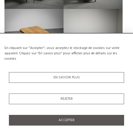
TABLE CARRÉE, CHARLOTTE
TABLE ET BANCS EN MÉLEZE PAR
PERRIAND, LES ARCS 2000,
CHRISTIAN DURUPT, CIRCA 1960
CIRCA 1979.
€11,000
€1,200
En cliquant sur "Accepter", vous acceptez le stockage de cookies sur votre
appareil. Cliquez sur “En savoir plus” pour afficher plus de détails sur les
cookies
EN SAVOIR PLUS
TABLE DE SALLE À MANGER PAR
TABLE CRISTALLO PAR EGIDIO DI
ISAMU KENMOCHI, TENDO
ROSA & PIER ALESSANDRO
REJETER
JAPON 1984
GIUSTI, ULTIMA EDIZIONE, 1987
€1,400
€3,400
SOLDÉ €1,700
ACCEPTER