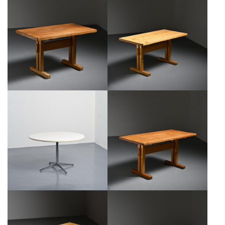
TABLE RECTANGULAIRE LES
TABLE À DÎNER POUR LES ARCS
ARCS EN ORME MASSIF
FRANCE VERS 1975
€1,300
€1,100
TABLE RONDE PAR CHARLES ET
TABLE À DÎNER POUR LES ARCS
RAY EAMES POUR HERMAN
FRANCE VERS 1975
MILLER, CIRCA 1970
€1,000
€900