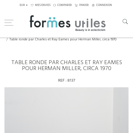
EUR
MES ENVIES
COMPARER
PANIER
CONNEXION
Home
Tables
Tables à manger
Table ronde par Charles et Ray Eames pour Herman Miller, circa 1970
TABLE RONDE PAR CHARLES ET RAY EAMES
POUR HERMAN MILLER, CIRCA 1970
REF :
8137