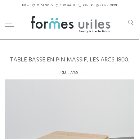
EUR
MES ENVIES
COMPARER
PANIER
CONNEXION
Home
Tables
Tables basses
Table basse en pin massif, Les Arcs 1800.
TABLE BASSE EN PIN MASSIF, LES ARCS 1800.
REF :
7769