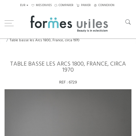
EUR
MES ENVIES
COMPARER
PANIER
CONNEXION
Home
Tables
Tables basses
Table basse les Arcs 1800, France, circa 1970
TABLE BASSE LES ARCS 1800, FRANCE, CIRCA
1970
REF :
6729