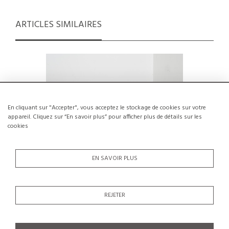
ARTICLES SIMILAIRES
En cliquant sur "Accepter", vous acceptez le stockage de cookies sur votre
appareil. Cliquez sur “En savoir plus” pour afficher plus de détails sur les
cookies
EN SAVOIR PLUS
REJETER
Table basse circulaire, Art Populaire
Table ba
1960