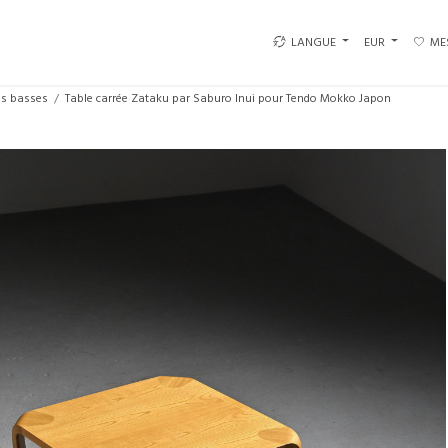
LANGUE
EUR
ME
es basses
Table carrée Zataku par Saburo Inui pour Tendo Mokko Japon