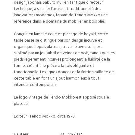
design japonais. Saburo Inui, en tant que directeur
technique, a su allier l'artisanat traditionnel à des
innovations modernes, faisant de Tendo Mokko une
référence dans le domaine du mobilier en bois plié.
Conçue en lamellé collé et placage de keyaki, cette
table basse se distingue par son design incurvé et
organique. L'épais plateau, travaillé avec soin, est
sublimé par un jeu subtil de veines de bois, tandis que les
pieds légèrement incurvés prolongent la fluidité de la
forme, créant une pièce à la fois élégante et
fonctionnelle. Les lignes douces et la finition raffinée de
cette table en font un ajout harmonieux à tout
intérieur contemporain.
Le logo vintage de Tendo Mokko est apposé sous le
plateau.
Editeur : Tendo Mokko, circa 1970.
Hauteur
33.5 cm / 13 "