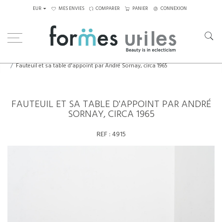
EUR
MES ENVIES
COMPARER
PANIER
CONNEXION
Home
Assises
Fauteuils
Fauteuil et sa table d'appoint par André Sornay, circa 1965
FAUTEUIL ET SA TABLE D'APPOINT PAR ANDRÉ
SORNAY, CIRCA 1965
REF :
4915