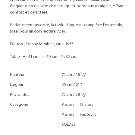
élégant drap de laine chiné rouge et bordeaux d'origine, offrant
confort et caractère.
Parfaitement assortie, la table d'appoint complète l'ensemble,
idéal pour un coin lecture cosy.
Édition : Sornay Meubles, circa 1965.
Table : H : 41 cm - L : 40 cm - P : 32 cm.
1
Hauteur
72 cm / 28
⁄
"
2
Largeur
55 cm / 21 "
1
Profondeur
72 cm / 28
⁄
"
2
Catégorie
Assises
Chaises
Assises
Fauteuils
SOLDES