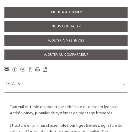
AJOUTER AU PANIER
NOUS CONTACTER
AJOUTER À MES ENVIES
AJOUTER AU COMPARATEUR
DETAILS
Fauteuil et table d'appoint par l'ébéniste et designer lyonnais
André Sornay, pionnier de systèmes de montage brevetés.
Structure en pin massif assemblée par tiges filetées, signature du
créateur. L'assise et le dossier sont garnis et habillés d'un