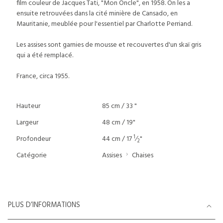
film couleur de Jacques Tati, "Mon Oncle", en 1958. On les a
ensuite retrouvées dans la cité minière de Cansado, en
Mauritanie, meublée pour l'essentiel par Charlotte Perriand.
Les assises sont garnies de mousse et recouvertes d'un skaï gris
qui a été remplacé.
France, circa 1955.
Hauteur
85 cm / 33 "
Largeur
48 cm / 19"
1
Profondeur
44 cm / 17
⁄
"
2
Catégorie
Assises
Chaises
PLUS D’INFORMATIONS