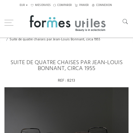
EUR
MES ENVIES
COMPARER
PANIER
CONNEXION
Home
Assises
Chaises
Suite de quatre chaises par Jean-Louis Bonnant, circa 1955
SUITE DE QUATRE CHAISES PAR JEAN-LOUIS
BONNANT, CIRCA 1955
REF :
8213