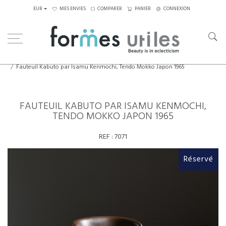
EUR
MES ENVIES
COMPARER
PANIER
CONNEXION
Home
Assises
Fauteuils
Fauteuil Kabuto par Isamu Kenmochi, Tendo Mokko Japon 1965
FAUTEUIL KABUTO PAR ISAMU KENMOCHI,
TENDO MOKKO JAPON 1965
REF :
7071
Réservé