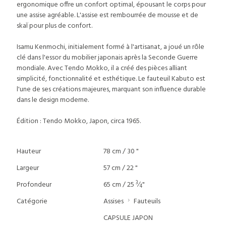
ergonomique offre un confort optimal, épousant le corps pour
une assise agréable. L'assise est rembourrée de mousse et de
skaÏ pour plus de confort.
Isamu Kenmochi, initialement formé à l'artisanat, a joué un rôle
clé dans l'essor du mobilier japonais après la Seconde Guerre
mondiale. Avec Tendo Mokko, il a créé des pièces alliant
simplicité, fonctionnalité et esthétique. Le fauteuil Kabuto est
l'une de ses créations majeures, marquant son influence durable
dans le design moderne.
Édition : Tendo Mokko, Japon, circa 1965.
Hauteur
78 cm / 30 "
Largeur
57 cm / 22 "
3
Profondeur
65 cm / 25
⁄
"
4
Catégorie
Assises
Fauteuils
CAPSULE JAPON