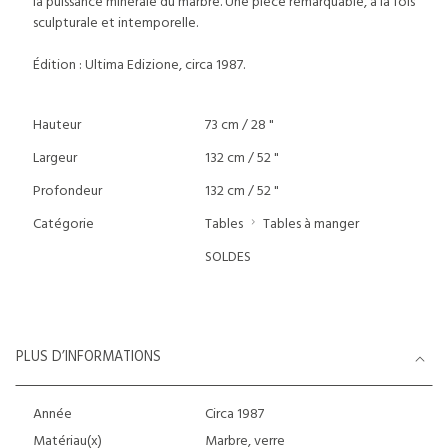
la puissance minérale du marbre. Une pièce remarquable, à la fois
sculpturale et intemporelle.
Édition : Ultima Edizione, circa 1987.
Hauteur
73 cm / 28 "
Largeur
132 cm / 52 "
Profondeur
132 cm / 52 "
Catégorie
Tables
Tables à manger
SOLDES
PLUS D’INFORMATIONS
Année
Circa 1987
Matériau(x)
Marbre, verre