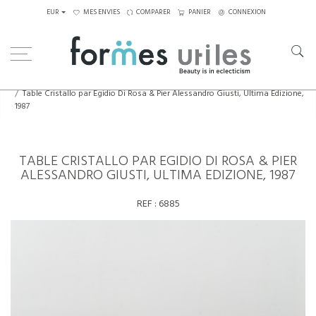
EUR
MES ENVIES
COMPARER
PANIER
CONNEXION
Home
Tables
Tables à manger
Table Cristallo par Egidio Di Rosa & Pier Alessandro Giusti, Ultima Edizione,
1987
TABLE CRISTALLO PAR EGIDIO DI ROSA & PIER
ALESSANDRO GIUSTI, ULTIMA EDIZIONE, 1987
REF :
6885