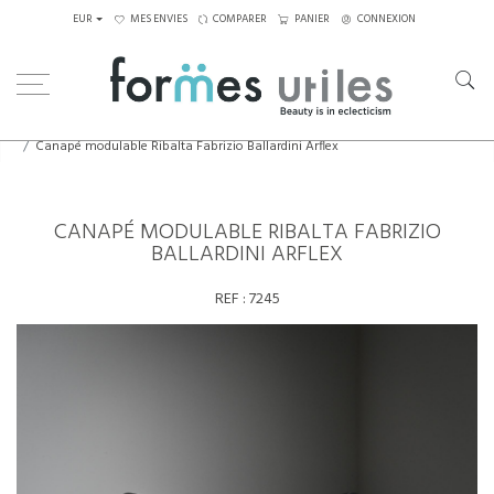
EUR
MES ENVIES
COMPARER
PANIER
CONNEXION
Home
Assises
Canapés
Canapé modulable Ribalta Fabrizio Ballardini Arflex
CANAPÉ MODULABLE RIBALTA FABRIZIO
BALLARDINI ARFLEX
REF :
7245