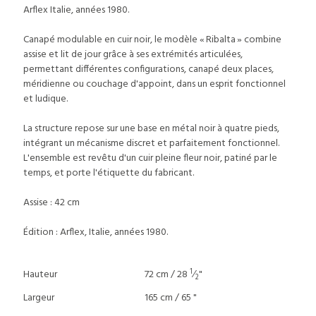
Arflex Italie, années 1980.
Canapé modulable en cuir noir, le modèle « Ribalta » combine
assise et lit de jour grâce à ses extrémités articulées,
permettant différentes configurations, canapé deux places,
méridienne ou couchage d'appoint, dans un esprit fonctionnel
et ludique.
La structure repose sur une base en métal noir à quatre pieds,
intégrant un mécanisme discret et parfaitement fonctionnel.
L'ensemble est revêtu d'un cuir pleine fleur noir, patiné par le
temps, et porte l'étiquette du fabricant.
Assise : 42 cm
Édition : Arflex, Italie, années 1980.
1
Hauteur
72 cm / 28
⁄
"
2
Largeur
165 cm / 65 "