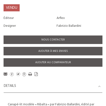
VENDU
Éditeur
Arflex
Designer
Fabrizio Ballardini
NOUS CONTACTER
AJOUTER À MES ENVIES
AJOUTER AU COMPARATEUR
DETAILS
Canapé-lit modèle « Ribalta » par Fabrizio Ballardini, édité par