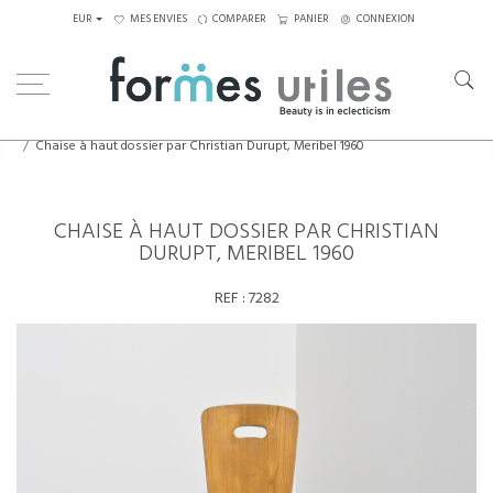
EUR
MES ENVIES
COMPARER
PANIER
CONNEXION
Home
Assises
Chaises
Chaise à haut dossier par Christian Durupt, Meribel 1960
CHAISE À HAUT DOSSIER PAR CHRISTIAN
DURUPT, MERIBEL 1960
REF :
7282