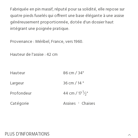
Fabriquée en pin massif, réputé pour sa solidité, elle repose sur
quatre pieds fuselés qui offrent une base élégante à une assise
généreusement proportionnée, dotée d'un dossier haut
intégrant une poignée pratique.
Provenance : Méribel, France, vers 1960.
Hauteur de l'assise : 42 cm
Hauteur
86 cm / 34"
Largeur
36 cm / 14 "
1
Profondeur
44 cm / 17
⁄
"
2
Catégorie
Assises
Chaises
PLUS D’INFORMATIONS