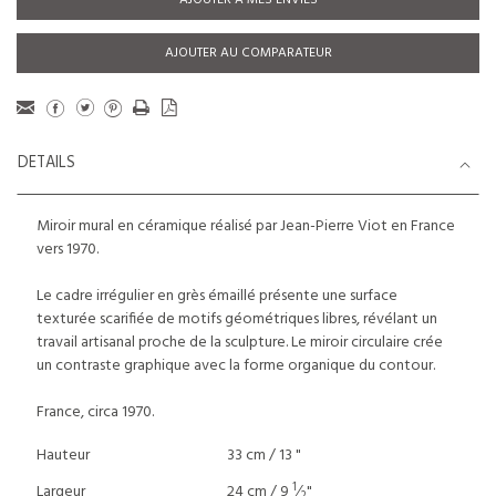
AJOUTER À MES ENVIES
AJOUTER AU COMPARATEUR
DETAILS
Miroir mural en céramique réalisé par Jean-Pierre Viot en France
vers 1970.
Le cadre irrégulier en grès émaillé présente une surface
texturée scarifiée de motifs géométriques libres, révélant un
travail artisanal proche de la sculpture. Le miroir circulaire crée
un contraste graphique avec la forme organique du contour.
France, circa 1970.
Hauteur
33 cm / 13 "
1
Largeur
24 cm / 9
⁄
"