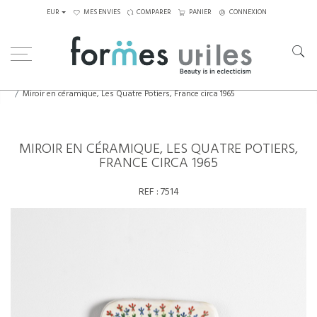
EUR
MES ENVIES
COMPARER
PANIER
CONNEXION
Home
Céramiques
Miroir en céramique, Les Quatre Potiers, France circa 1965
MIROIR EN CÉRAMIQUE, LES QUATRE POTIERS,
FRANCE CIRCA 1965
REF :
7514