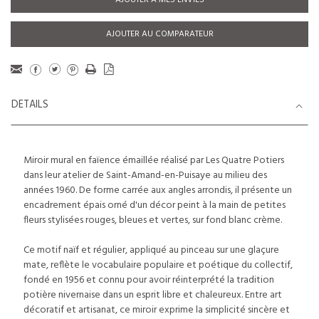
AJOUTER À MES ENVIES
AJOUTER AU COMPARATEUR
DETAILS
Miroir mural en faïence émaillée réalisé par Les Quatre Potiers
dans leur atelier de Saint-Amand-en-Puisaye au milieu des
années 1960. De forme carrée aux angles arrondis, il présente un
encadrement épais orné d'un décor peint à la main de petites
fleurs stylisées rouges, bleues et vertes, sur fond blanc crème.
Ce motif naïf et régulier, appliqué au pinceau sur une glaçure
mate, reflète le vocabulaire populaire et poétique du collectif,
fondé en 1956 et connu pour avoir réinterprété la tradition
potière nivernaise dans un esprit libre et chaleureux. Entre art
décoratif et artisanat, ce miroir exprime la simplicité sincère et