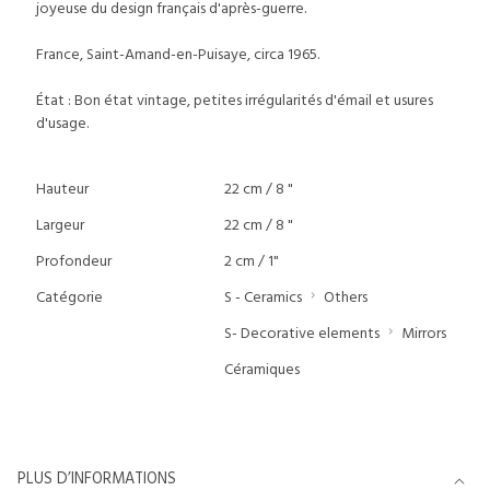
joyeuse du design français d'après-guerre.
France, Saint-Amand-en-Puisaye, circa 1965.
État : Bon état vintage, petites irrégularités d'émail et usures
d'usage.
Hauteur
22 cm / 8 "
Largeur
22 cm / 8 "
Profondeur
2 cm / 1"
Catégorie
S - Ceramics
Others
S- Decorative elements
Mirrors
Céramiques
PLUS D’INFORMATIONS