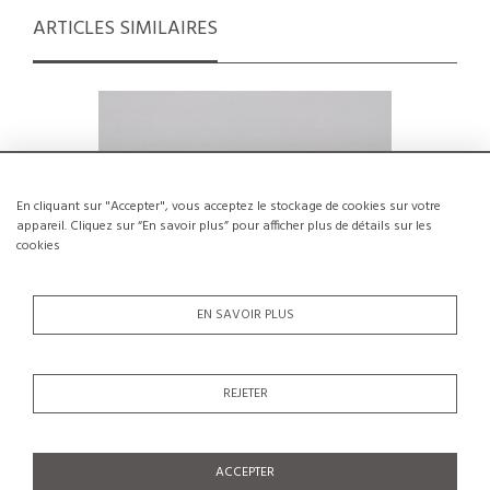
ARTICLES SIMILAIRES
En cliquant sur "Accepter", vous acceptez le stockage de cookies sur votre
appareil. Cliquez sur “En savoir plus” pour afficher plus de détails sur les
cookies
EN SAVOIR PLUS
REJETER
Vase boule en céramique par Edouard
Pots en
Chapallaz, circa 1970
€150
ACCEPTER