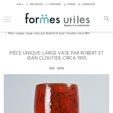
EUR
MES ENVIES
COMPARER
PANIER
CONNEXION
Home
Céramiques
Pièce unique: large vase par Robert et Jean Cloutier, circa 1955
PIÈCE UNIQUE: LARGE VASE PAR ROBERT ET
JEAN CLOUTIER, CIRCA 1955
REF :
6616