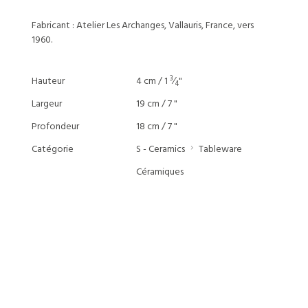
Fabricant : Atelier Les Archanges, Vallauris, France, vers
1960.
3
Hauteur
4 cm / 1
⁄
"
4
Largeur
19 cm / 7 "
Profondeur
18 cm / 7 "
Catégorie
S - Ceramics
Tableware
Céramiques