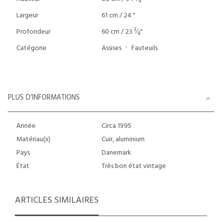
4
Largeur
61 cm / 24 "
3
Profondeur
60 cm / 23
⁄
"
4
Catégorie
Assises
Fauteuils
PLUS D’INFORMATIONS
Année
Circa 1995
Matériau(x)
Cuir, aluminium
Pays
Danemark
État
Très bon état vintage
ARTICLES SIMILAIRES