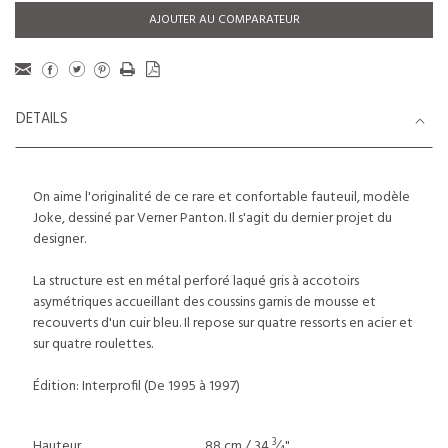
AJOUTER AU COMPARATEUR
DETAILS
On aime l'originalité de ce rare et confortable fauteuil, modèle
Joke, dessiné par Verner Panton. Il s'agit du dernier projet du
designer.
La structure est en métal perforé laqué gris à accotoirs
asymétriques accueillant des coussins garnis de mousse et
recouverts d'un cuir bleu. Il repose sur quatre ressorts en acier et
sur quatre roulettes.
Édition: Interprofil (De 1995 à 1997)
3
Hauteur
88 cm / 34
⁄
"