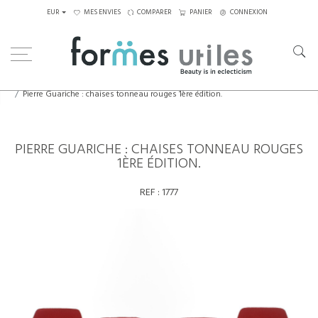
EUR
MES ENVIES
COMPARER
PANIER
CONNEXION
Home
Assises
Chaises
Pierre Guariche : chaises tonneau rouges 1ère édition.
PIERRE GUARICHE : CHAISES TONNEAU ROUGES
1ÈRE ÉDITION.
REF :
1777