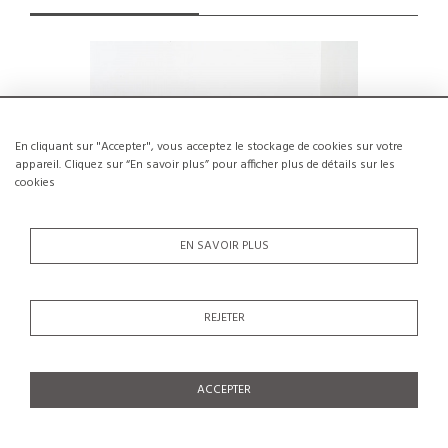
En cliquant sur "Accepter", vous acceptez le stockage de cookies sur votre
appareil. Cliquez sur “En savoir plus” pour afficher plus de détails sur les
cookies
EN SAVOIR PLUS
REJETER
Chaise en Hêtre par André Sornay, circa
Suite de
1960
Pierre
€250
ACCEPTER