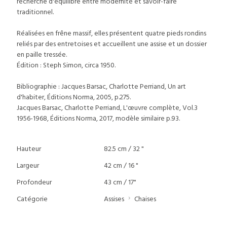
recherche d'équilibre entre modernité et savoir-faire
traditionnel.
Réalisées en frêne massif, elles présentent quatre pieds rondins
reliés par des entretoises et accueillent une assise et un dossier
en paille tressée.
Édition : Steph Simon, circa 1950.
Bibliographie : Jacques Barsac, Charlotte Perriand, Un art
d'habiter, Éditions Norma, 2005, p.275.
Jacques Barsac, Charlotte Perriand, L'œuvre complète, Vol.3
1956-1968, Éditions Norma, 2017, modèle similaire p.93.
Hauteur
82.5 cm / 32 "
Largeur
42 cm / 16 "
Profondeur
43 cm / 17"
Catégorie
Assises
Chaises