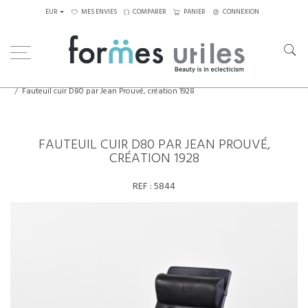
EUR
MES ENVIES
COMPARER
PANIER
CONNEXION
Home
Assises
Fauteuils
Fauteuil cuir D80 par Jean Prouvé, création 1928
FAUTEUIL CUIR D80 PAR JEAN PROUVÉ,
CRÉATION 1928
REF :
5844