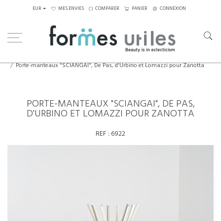
EUR
MES ENVIES
COMPARER
PANIER
CONNEXION
Home
Eléments décoratifs
Porte-manteaux "SCIANGAI", De Pas, d'Urbino et Lomazzi pour Zanotta
PORTE-MANTEAUX "SCIANGAI", DE PAS,
D'URBINO ET LOMAZZI POUR ZANOTTA
REF :
6922