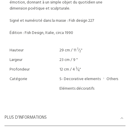
émotion, donnant à un simple objet du quotidien une
dimension poétique et sculpturale.
Signé et numéroté dans la masse : Fish design 227
Édition : Fish Design, Italie, circa 1990
1
Hauteur
29 cm / 11
⁄
"
2
Largeur
23 cm / 9 "
3
Profondeur
12 cm / 4
⁄
"
4
Catégorie
S- Decorative elements
Others
Eléments décoratifs
PLUS D’INFORMATIONS