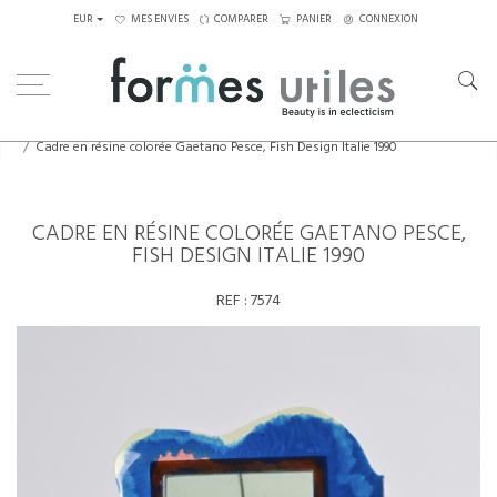
EUR
MES ENVIES
COMPARER
PANIER
CONNEXION
Home
Eléments décoratifs
Cadre en résine colorée Gaetano Pesce, Fish Design Italie 1990
CADRE EN RÉSINE COLORÉE GAETANO PESCE,
FISH DESIGN ITALIE 1990
REF :
7574