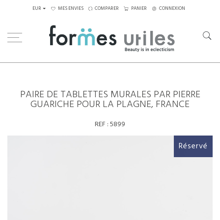
EUR
MES ENVIES
COMPARER
PANIER
CONNEXION
Home
Paire de tablettes murales par Pierre Guariche pour la Plagne, France
PAIRE DE TABLETTES MURALES PAR PIERRE
GUARICHE POUR LA PLAGNE, FRANCE
REF :
5899
Réservé