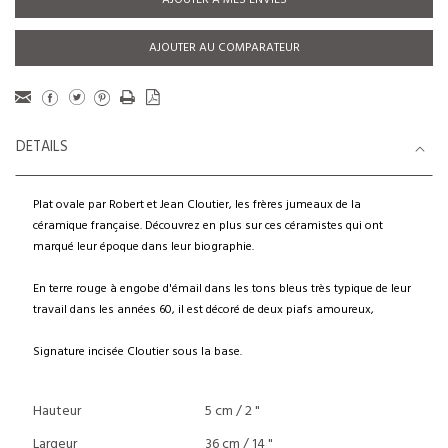
AJOUTER À MES ENVIES
AJOUTER AU COMPARATEUR
DETAILS
Plat ovale par Robert et Jean Cloutier, les frères jumeaux de la
céramique française. Découvrez en plus sur ces céramistes qui ont
marqué leur époque dans leur biographie.
En terre rouge à engobe d'émail dans les tons bleus très typique de leur
travail dans les années 60, il est décoré de deux piafs amoureux,
Signature incisée Cloutier sous la base.
Hauteur
5 cm / 2 "
Largeur
36 cm / 14 "