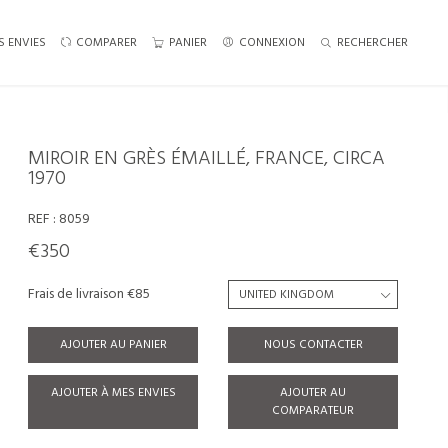
S ENVIES
COMPARER
PANIER
CONNEXION
RECHERCHER
MIROIR EN GRÈS ÉMAILLÉ, FRANCE, CIRCA
1970
REF :
8059
€350
Frais de livraison €85
AJOUTER AU PANIER
NOUS CONTACTER
AJOUTER À MES ENVIES
AJOUTER AU
COMPARATEUR