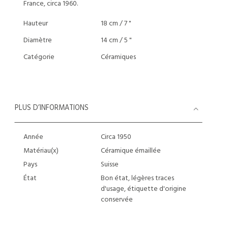
France, circa 1960.
Hauteur
18 cm / 7 "
Diamètre
14 cm / 5 "
Catégorie
Céramiques
PLUS D’INFORMATIONS
Année
Circa 1950
Matériau(x)
Céramique émaillée
Pays
Suisse
État
Bon état, légères traces
d'usage, étiquette d'origine
conservée