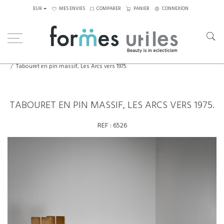
EUR
MES ENVIES
COMPARER
PANIER
CONNEXION
Home
Assises
Tabourets - Bancs
Tabouret en pin massif, Les Arcs vers 1975.
TABOURET EN PIN MASSIF, LES ARCS VERS 1975.
REF :
6526