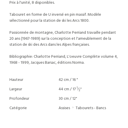
Prix à l'unité, 8 disponibles.
Tabouret en forme de U inversé en pin massif. Modèle
sélectionné pour la station de ski les Arcs 1800.
Passionnée de montagne, Charlotte Perriand travaille pendant
20 ans (1967-1989) sur la conception et l'ameublement de la
station de ski des Arcs dans les Alpes françaises.
Bibliographie: Charlotte Perriand, L'oeuvre Complète volume 4,
1968 - 1999, Jacques Barsac, éditions Norma.
Hauteur
42 cm / 16 "
1
Largeur
44 cm / 17
⁄
"
2
Profondeur
30 cm / 12"
Catégorie
Assises
Tabourets - Bancs