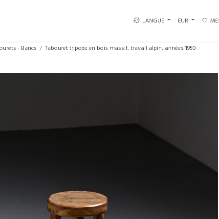
LANGUE
EUR
ME
ourets - Bancs
Tabouret tripode en bois massif, travail alpin, années 1950