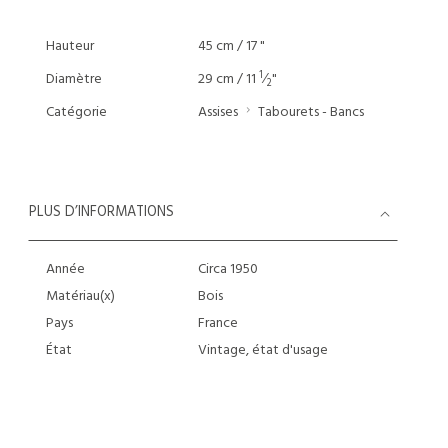
Hauteur
45 cm / 17 "
1
Diamètre
29 cm / 11
⁄
"
2
Catégorie
Assises
Tabourets - Bancs
PLUS D’INFORMATIONS
Année
Circa 1950
Matériau(x)
Bois
Pays
France
État
Vintage, état d'usage