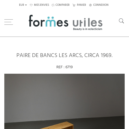
EUR
MES ENVIES
COMPARER
PANIER
CONNEXION
Home
Assises
Tabourets - Bancs
Paire de bancs Les Arcs, circa 1969.
PAIRE DE BANCS LES ARCS, CIRCA 1969.
REF :
6719