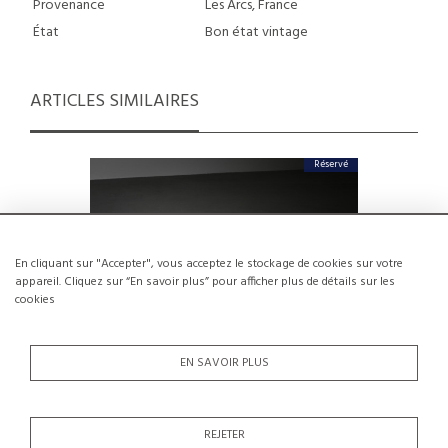
Provenance
Les Arcs, France
État
Bon état vintage
ARTICLES SIMILAIRES
Réservé
En cliquant sur "Accepter", vous acceptez le stockage de cookies sur votre
appareil. Cliquez sur “En savoir plus” pour afficher plus de détails sur les
cookies
EN SAVOIR PLUS
REJETER
Tabouret par Charlotte Perriand pour
Banc « F