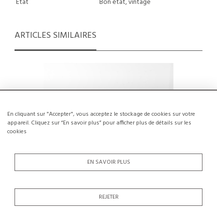
État
Bon état, vintage
ARTICLES SIMILAIRES
En cliquant sur "Accepter", vous acceptez le stockage de cookies sur votre
appareil. Cliquez sur “En savoir plus” pour afficher plus de détails sur les
cookies
EN SAVOIR PLUS
REJETER
Lit années 30 par Max Ernst Haefeli,
Banquett
Suisse
Perrian