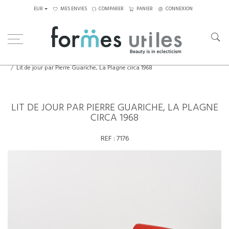
EUR
MES ENVIES
COMPARER
PANIER
CONNEXION
Home
Assises
Lits de jour
Lit de jour par Pierre Guariche, La Plagne circa 1968
LIT DE JOUR PAR PIERRE GUARICHE, LA PLAGNE
CIRCA 1968
REF :
7176