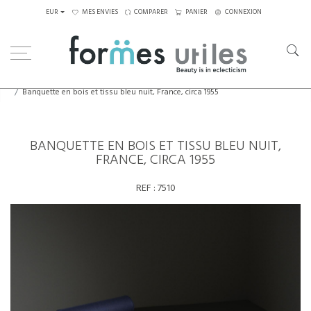
EUR
MES ENVIES
COMPARER
PANIER
CONNEXION
Home
Assises
Lits de jour
Banquette en bois et tissu bleu nuit, France, circa 1955
BANQUETTE EN BOIS ET TISSU BLEU NUIT,
FRANCE, CIRCA 1955
REF :
7510