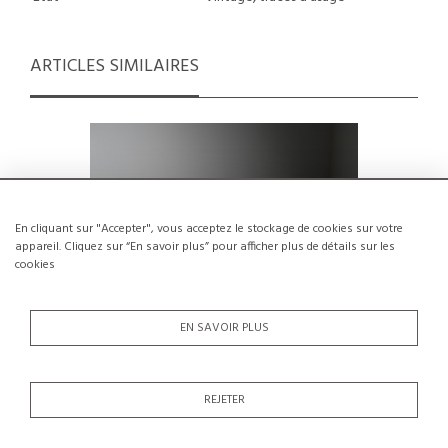
ARTICLES SIMILAIRES
En cliquant sur "Accepter", vous acceptez le stockage de cookies sur votre
appareil. Cliquez sur “En savoir plus” pour afficher plus de détails sur les
cookies
EN SAVOIR PLUS
REJETER
Charlotte Perriand Banquette Cansado
Banquett
en acajou, circa 1962.
Charl