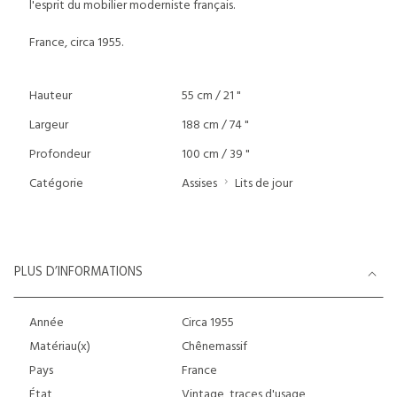
l'esprit du mobilier moderniste français.
France, circa 1955.
Hauteur
55 cm / 21 "
Largeur
188 cm / 74 "
Profondeur
100 cm / 39 "
Catégorie
Assises
Lits de jour
PLUS D’INFORMATIONS
Année
Circa 1955
Matériau(x)
Chênemassif
Pays
France
État
Vintage, traces d'usage