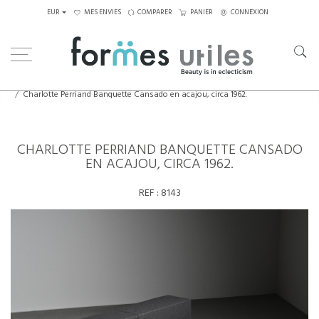
EUR
MES ENVIES
COMPARER
PANIER
CONNEXION
Home
Assises
Lits de jour
Charlotte Perriand Banquette Cansado en acajou, circa 1962.
CHARLOTTE PERRIAND BANQUETTE CANSADO
EN ACAJOU, CIRCA 1962.
REF :
8143