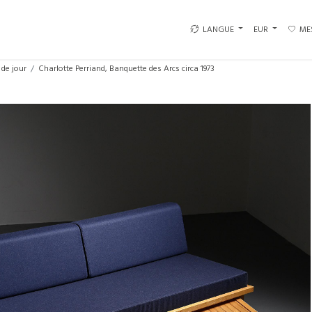
LANGUE
EUR
ME
 de jour
Charlotte Perriand, Banquette des Arcs circa 1973