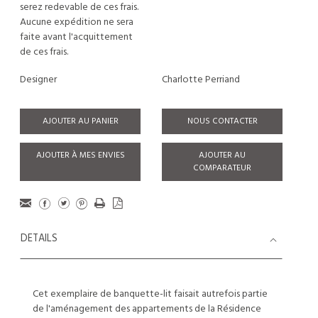
serez redevable de ces frais.
Aucune expédition ne sera
faite avant l'acquittement
de ces frais.
Designer
Charlotte Perriand
AJOUTER AU PANIER
NOUS CONTACTER
AJOUTER À MES ENVIES
AJOUTER AU
COMPARATEUR
DETAILS
Cet exemplaire de banquette-lit faisait autrefois partie
de l'aménagement des appartements de la Résidence