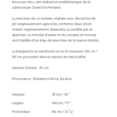
Nova aux Arcs, une réalisation emblématique de la
talentueuse Charlotte Perriand.
La structure de ce meuble, réalisée avec des lattes de
pin soigneusement agencées, renferme deux tiroirs
roulant ingénieusement dissimulés, accessible par un
abattant. Le matelas d'assise et les coussins en mousse
sont habillés d'un drap de laine bleu de la maison Nobilis.
La banquette se transforme en un lit mesurant 190 cm *
80 cm, procurant ainsi un espace de repos idéal.
Hauteur d'assise : 45 cm.
Provenance : Résidence Nova, les Arcs.
Hauteur
78 cm / 30 "
Largeur
196 cm / 77 "
1
Profondeur
84 cm / 33
⁄
"
4