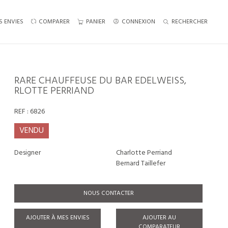
S ENVIES
COMPARER
PANIER
CONNEXION
RECHERCHER
RARE CHAUFFEUSE DU BAR EDELWEISS,
RLOTTE PERRIAND
REF :
6826
VENDU
Designer
Charlotte Perriand
Bernard Taillefer
NOUS CONTACTER
AJOUTER À MES ENVIES
AJOUTER AU
COMPARATEUR