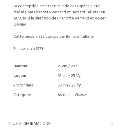
La conception architecturale de cet espace a été
réalisée par Charlotte Perriand et Bernard Taillefer en
1973, sous la direction de Charlotte Perriand et Roger
Godino.
Cette pièce a été conçue par Bernard Taillefer
France, circa 1973
Hauteur
75 cm / 29 "
3
Largeur
65 cm / 25
⁄
"
4
3
Profondeur
60 cm / 23
⁄
"
4
Catégorie
Assises
Chaises
PLUS D’INFORMATIONS