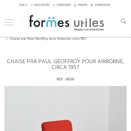
EUR
MES ENVIES
COMPARER
PANIER
CONNEXION
Home
Assises
Chaises
Chaise par Paul Geoffroy pour Airborne, circa 1957
CHAISE PAR PAUL GEOFFROY POUR AIRBORNE,
CIRCA 1957
REF :
6638