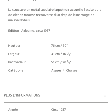
La structure en métal tubulaire laqué noir accueille l'assise et le
dossier en mousse recouverte d'un drap de laine rouge de
maison Nobilis.
Édition : Airborne, circa 1957
Hauteur
76 cm / 30"
1
Largeur
41 cm / 16
⁄
"
4
1
Profondeur
51 cm / 20
⁄
"
4
Catégorie
Assises
Chaises
PLUS D’INFORMATIONS
Année
Circa 1957