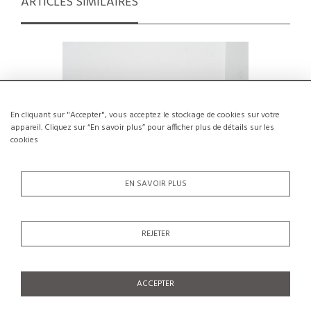
ARTICLES SIMILAIRES
En cliquant sur "Accepter", vous acceptez le stockage de cookies sur votre
appareil. Cliquez sur “En savoir plus” pour afficher plus de détails sur les
cookies
EN SAVOIR PLUS
REJETER
Suite de quatre chaises en pin massif
Chaise pa
par Maison Regain
€450
ACCEPTER