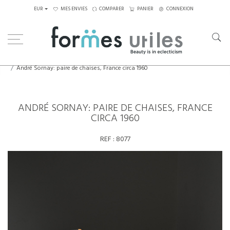
EUR
MES ENVIES
COMPARER
PANIER
CONNEXION
Home
Assises
Chaises
André Sornay: paire de chaises, France circa 1960
ANDRÉ SORNAY: PAIRE DE CHAISES, FRANCE
CIRCA 1960
REF :
8077