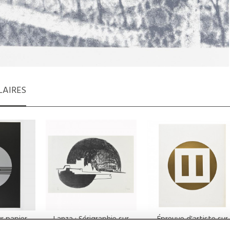
LAIRES
ur papier
Lanza : Sérigraphie sur
Épreuve d'artiste sur