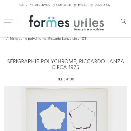
EUR
MES ENVIES
COMPARER
PANIER
CONNEXION
Home
Art
Dessins,Tableaux...
Sérigraphie polychrome, Riccardo Lanza circa 1975
SÉRIGRAPHIE POLYCHROME, RICCARDO LANZA
CIRCA 1975
REF :
4180