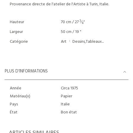
Provenance directe de l'atelier de l'Artiste à Turin, Italie.
3
Hauteur
70 cm / 27
⁄
"
4
Largeur
50 cm / 19 "
Catégorie
Art
Dessins,Tableaux...
PLUS D’INFORMATIONS
Année
Circa 1975
Matériau(x)
Papier
Pays
Italie
État
Bon état
ARTICLES SIMILAIRES