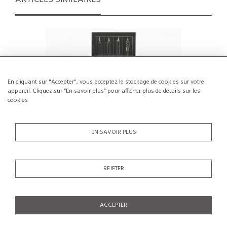
En cliquant sur "Accepter", vous acceptez le stockage de cookies sur votre
appareil. Cliquez sur “En savoir plus” pour afficher plus de détails sur les
cookies
EN SAVOIR PLUS
REJETER
Sérigraphie sur papier velin, Giuseppe
Épreuve d
Riccardo Lanza
€180
ACCEPTER