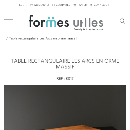
EUR
MES ENVIES
COMPARER
PANIER
CONNEXION
Home
Tables
Tables à manger
Table rectangulaire Les Arcs en orme massif
TABLE RECTANGULAIRE LES ARCS EN ORME
MASSIF
REF :
8017