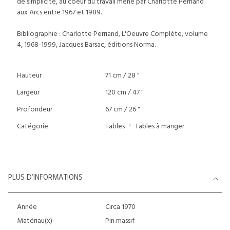
de simplicité, au coeur du travail mené par Charlotte Perriand
aux Arcs entre 1967 et 1989.
Bibliographie : Charlotte Perriand, L'Oeuvre Complète, volume
4, 1968-1999, Jacques Barsac, éditions Norma.
Hauteur
71 cm / 28 "
Largeur
120 cm / 47 "
Profondeur
67 cm / 26 "
Catégorie
Tables
Tables à manger
PLUS D’INFORMATIONS
Année
Circa 1970
Matériau(x)
Pin massif