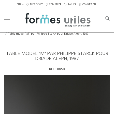
EUR
MES ENVIES
COMPARER
PANIER
CONNEXION
Home
Tables
Tables à manger
Table model "M" par Philippe Starck pour Driade Aleph, 1987
TABLE MODEL "M" PAR PHILIPPE STARCK POUR
DRIADE ALEPH, 1987
REF :
8058