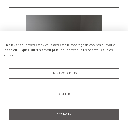
En cliquant sur "Accepter", vous acceptez le stockage de cookies sur votre
appareil. Cliquez sur “En savoir plus” pour afficher plus de détails sur les
cookies
EN SAVOIR PLUS
REJETER
Table en pin massif par Christian
Table ro
Durupt, années 1970
pour 
€1,500
ACCEPTER