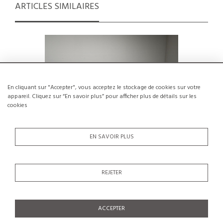
ARTICLES SIMILAIRES
En cliquant sur "Accepter", vous acceptez le stockage de cookies sur votre
appareil. Cliquez sur “En savoir plus” pour afficher plus de détails sur les
cookies
EN SAVOIR PLUS
REJETER
Table et bancs en méleze par Christian
Ensemble
Durupt, circa 1960
ma
€11,000
ACCEPTER