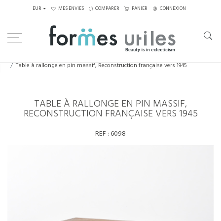
EUR
MES ENVIES
COMPARER
PANIER
CONNEXION
Home
Tables
Tables à manger
Table à rallonge en pin massif, Reconstruction française vers 1945
TABLE À RALLONGE EN PIN MASSIF,
RECONSTRUCTION FRANÇAISE VERS 1945
REF :
6098