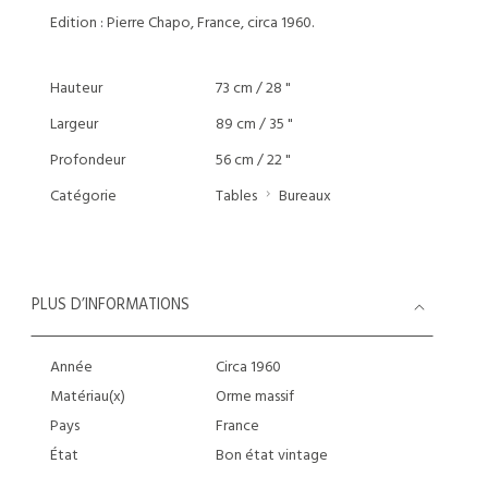
Edition : Pierre Chapo, France, circa 1960.
Hauteur
73 cm / 28 "
Largeur
89 cm / 35 "
Profondeur
56 cm / 22 "
Catégorie
Tables
Bureaux
PLUS D’INFORMATIONS
Année
Circa 1960
Matériau(x)
Orme massif
Pays
France
État
Bon état vintage