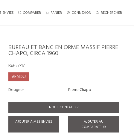
S ENVIES
COMPARER
PANIER
CONNEXION
RECHERCHER
BUREAU ET BANC EN ORME MASSIF PIERRE
CHAPO, CIRCA 1960
REF :
7717
VENDU
Designer
Pierre Chapo
NOUS CONTACTER
AJOUTER À MES ENVIES
AJOUTER AU
COMPARATEUR