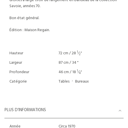
droites à large tiroir de rangement en bandeau de la collection
Savoie, années 70.
Bon état général.
Édition : Maison Regain.
1
Hauteur
72 cm / 28
⁄
"
2
Largeur
87 cm / 34 "
1
Profondeur
46 cm / 18
⁄
"
4
Catégorie
Tables
Bureaux
PLUS D’INFORMATIONS
Année
Circa 1970