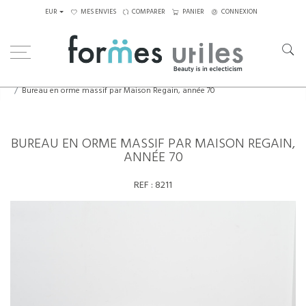
EUR
MES ENVIES
COMPARER
PANIER
CONNEXION
Home
Tables
Bureaux
Bureau en orme massif par Maison Regain, année 70
BUREAU EN ORME MASSIF PAR MAISON REGAIN,
ANNÉE 70
REF :
8211