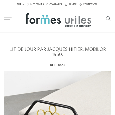
EUR
MES ENVIES
COMPARER
PANIER
CONNEXION
Home
SOLDES
Lit de jour par Jacques Hitier, Mobilor 1950.
LIT DE JOUR PAR JACQUES HITIER, MOBILOR
1950.
REF :
6457