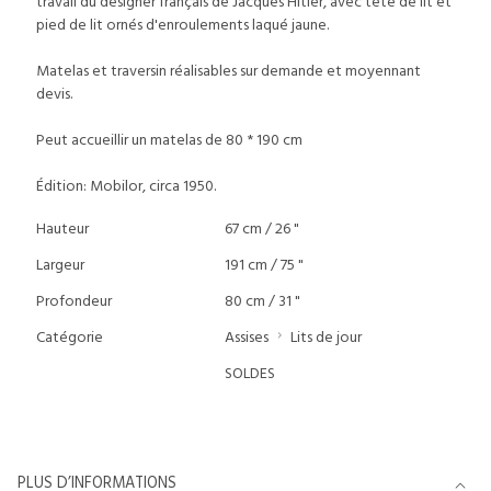
travail du designer français de Jacques Hitier, avec tête de lit et
pied de lit ornés d'enroulements laqué jaune.
Matelas et traversin réalisables sur demande et moyennant
devis.
Peut accueillir un matelas de 80 * 190 cm
Édition: Mobilor, circa 1950.
Hauteur
67 cm / 26 "
Largeur
191 cm / 75 "
Profondeur
80 cm / 31 "
Catégorie
Assises
Lits de jour
SOLDES
PLUS D’INFORMATIONS