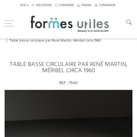
EUR
MES ENVIES
COMPARER
PANIER
CONNEXION
Home
Tables
Tables basses
Table basse circulaire par René Martin, Méribel circa 1960
TABLE BASSE CIRCULAIRE PAR RENÉ MARTIN,
MÉRIBEL CIRCA 1960
REF :
7540