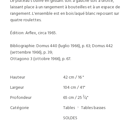
Le plateau s'ouvre en glissant soit à gauche soit à droite,
laissant place à un rangement à bouteilles et à un espace de
rangement. L'ensemble est en bois laqué blanc reposant sur
quatre roulettes.
Édition: Arflex, circa 1965.
Bibliographie: Domus 440 (luglio 1966), p. 63; Domus 442
(settembre 1966), p. 39;
Ottagono 3 (ottobre 1966), p. 67.
Hauteur
42 cm / 16 "
Largeur
104 cm / 41"
3
Profondeur
65 cm / 25
⁄
"
4
Catégorie
Tables
Tables basses
SOLDES