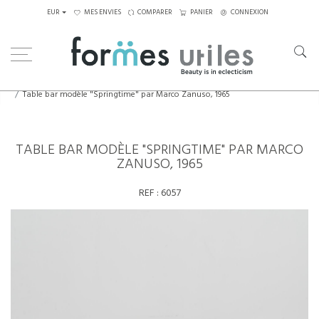
EUR
MES ENVIES
COMPARER
PANIER
CONNEXION
Home
Tables
Tables basses
Table bar modèle "Springtime" par Marco Zanuso, 1965
TABLE BAR MODÈLE "SPRINGTIME" PAR MARCO
ZANUSO, 1965
REF :
6057